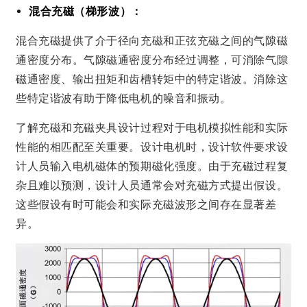
混合充磁（梯形波）：
混合充磁提供了介于径向充磁和正弦充磁之间的气隙磁
通密度分布。气隙磁通密度分布经过调整，可消除气隙
磁通密度、输出扭矩和齿槽转矩中的特定谐波。消除这
些特定谐波有助于降低电机的噪音和振动。
了解充磁和充磁夹具设计过程对于电机模拟性能和实际
性能的相匹配至关重要。设计电机时，设计软件要求设
计人员输入电机磁体的预期磁化强度。由于充磁过程复
杂且难以预测，设计人员通常会对充磁方式提出假设。
这些假设有时可能会和实际充磁波形之间存在显著差
异。