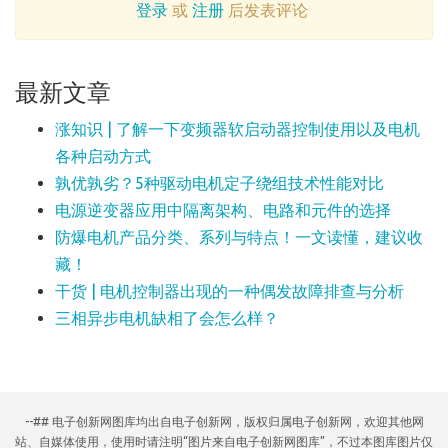
登录
或
注册
后发表评论
最新文章
涨知识 | 了解一下变频器软启动器控制使用以及电机
各种启动方式
孰优孰劣？5种驱动电机定子绕组技术性能对比
电源逆变器应用中隔离架构、电路和元件的选择
防爆电机产品分类、系列与特点！一文读懂，建议收
藏！
干货 | 电机控制器出现的一种偶发故障排查与分析
三相异步电机缺相了会怎么样？
--## 电子创新网图库均出自电子创新网，版权归属电子创新网，欢迎其他网
站、自媒体使用，使用时请注明“图片来自电子创新网图库”，不过本图库图片仅