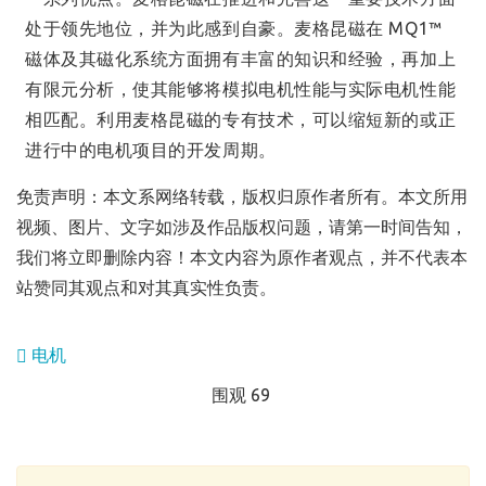
处于领先地位，并为此感到自豪。
麦格昆磁
在 MQ1™
磁体及其磁化系统方面拥有丰富的知识和经验，再加上
有限元分析，使其能够将模拟电机性能与实际电机性能
相匹配。利用
麦格昆磁
的专有技术，可以缩短新的或正
进行中的电机项目的开发周期。
免责声明：本文系网络转载，版权归原作者所有。本文所用
视频、图片、文字如涉及作品版权问题，请第一时间告知，
我们将立即删除内容！本文内容为原作者观点，并不代表本
站赞同其观点和对其真实性负责。
电机
围观 69