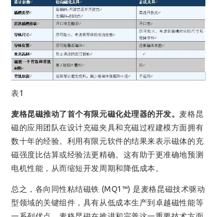
表1
麦格昆磁推动了首个有限元磁化处理器的开发。
麦格昆
磁的应用团队在设计充磁
夹具和充磁过程建模方面拥有
数十年的经验。利用有限元软件的结果来表示磁体的充
磁强度比估算或经验法更精确。这有助于更准确地预测
电机性能，从而缩短开发周期和降低成本。
总之，各向同性粘结磁铁 (MQ1™) 是
麦格昆磁
技术驱动
型领域的关键组件，具有从低成本生产到卓越磁性能等
一系列优点。麦格昆磁在推进和完善这一重要技术方面